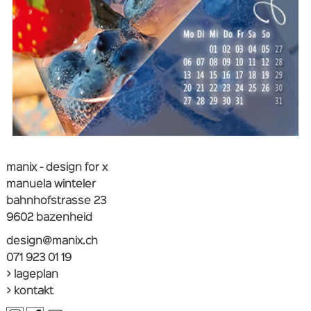
manix - design for x
manuela winteler
bahnhofstrasse 23
9602 bazenheid
design@manix.ch
071 923 01 19
> lageplan
> kontakt